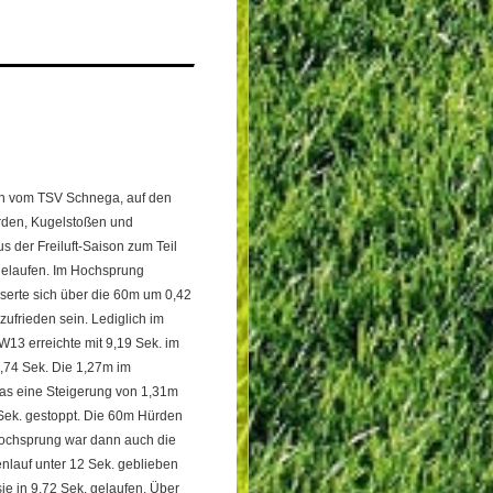
ten vom TSV Schnega, auf den
rden, Kugelstoßen und
s der Freiluft-Saison zum Teil
 gelaufen. Im Hochsprung
serte sich über die 60m um 0,42
ufrieden sein. Lediglich im
13 erreichte mit 9,19 Sek. im
1,74 Sek. Die 1,27m im
as eine Steigerung von 1,31m
 Sek. gestoppt. Die 60m Hürden
 Hochsprung war dann auch die
nlauf unter 12 Sek. geblieben
ie in 9,72 Sek. gelaufen. Über