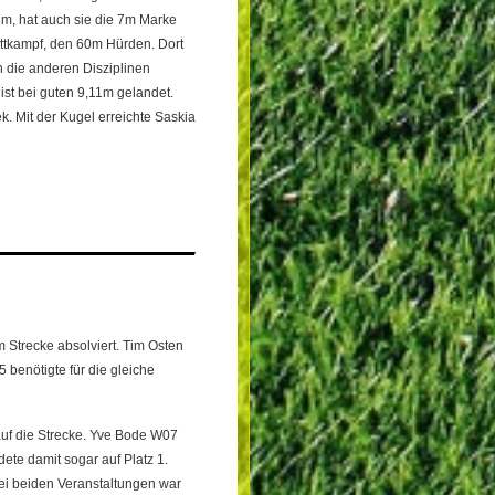
3m, hat auch sie die 7m Marke
ettkampf, den 60m Hürden. Dort
n die anderen Disziplinen
ist bei guten 9,11m gelandet.
. Mit der Kugel erreichte Saskia
 Strecke absolviert. Tim Osten
 benötigte für die gleiche
 auf die Strecke. Yve Bode W07
ete damit sogar auf Platz 1.
Bei beiden Veranstaltungen war