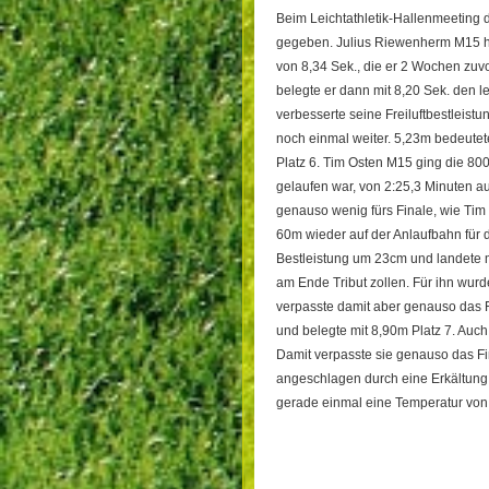
Beim Leichtathletik-Hallenmeeting
gegeben. Julius Riewenherm M15 hat
von 8,34 Sek., die er 2 Wochen zuvor
belegte er dann mit 8,20 Sek. den l
verbesserte seine Freiluftbestleist
noch einmal weiter. 5,23m bedeutet
Platz 6. Tim Osten M15 ging die 800
gelaufen war, von 2:25,3 Minuten au
genauso wenig fürs Finale, wie Tim
60m wieder auf der Anlaufbahn für d
Bestleistung um 23cm und landete m
am Ende Tribut zollen. Für ihn wurd
verpasste damit aber genauso das 
und belegte mit 8,90m Platz 7. Auch 
Damit verpasste sie genauso das Fi
angeschlagen durch eine Erkältung 
gerade einmal eine Temperatur vo