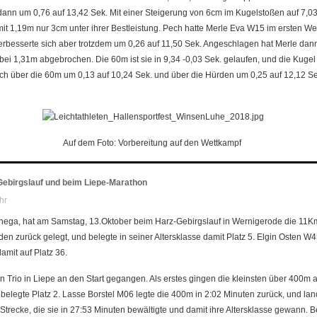
ann um 0,76 auf 13,42 Sek. Mit einer Steigerung von 6cm im Kugelstoßen auf 7,0
mit 1,19m nur 3cm unter ihrer Bestleistung. Pech hatte Merle Eva W15 im ersten W
verbesserte sich aber trotzdem um 0,26 auf 11,50 Sek. Angeschlagen hat Merle dan
bei 1,31m abgebrochen. Die 60m ist sie in 9,34 -0,03 Sek. gelaufen, und die Kugel 
ch über die 60m um 0,13 auf 10,24 Sek. und über die Hürden um 0,25 auf 12,12 Sek
Auf dem Foto: Vorbereitung auf den Wettkampf
-Gebirgslauf und beim Liepe-Marathon
hr
nega, hat am Samstag, 13.Oktober beim Harz-Gebirgslauf in Wernigerode die 11Km
en zurück gelegt, und belegte in seiner Altersklasse damit Platz 5. Elgin Osten W45
amit auf Platz 36.
n Trio in Liepe an den Start gegangen. Als erstes gingen die kleinsten über 400m
belegte Platz 2. Lasse Borstel M06 legte die 400m in 2:02 Minuten zurück, und land
trecke, die sie in 27:53 Minuten bewältigte und damit ihre Altersklasse gewann. 