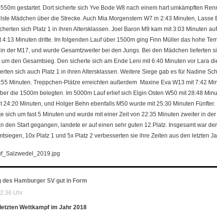
 550m gestartet. Dort sicherte sich Yve Bode W8 nach einem hart umkämpften Renn
lste Mädchen über die Strecke. Auch Mia Morgenstern W7 in 2:43 Minuten, Lasse B
erten sich Platz 1 in ihren Altersklassen. Joel Baron M9 kam mit 3:03 Minuten auf
it 4:13 Minuten dritte. Im folgenden Lauf über 1500m ging Finn Müller das hohe Te
 1 in der M17, und wurde Gesamtzweiter bei den Jungs. Bei den Mädchen lieferten 
 um den Gesamtsieg. Den sicherte sich am Ende Leni mit 6:40 Minuten vor Lara die
ten sich auch Platz 1 in ihren Altersklassen. Weitere Siege gab es für Nadine Sc
7:55 Minuten. Treppchen-Plätze erreichten außerdem Maxine Eva W13 mit 7:42 Mi
 über die 1500m belegten. Im 5000m Lauf erlief sich Elgin Osten W50 mit 28:48 Minut
it 24:20 Minuten, und Holger Behn ebenfalls M50 wurde mit 25:30 Minuten Fünfter
 sich um fast 5 Minuten und wurde mit einer Zeit von 22:35 Minuten zweiter in der 
 den Start gegangen, landete er auf einen sehr guten 12.Platz. Insgesamt war der 
siegen, 10x Platz 1 und 5x Platz 2 verbesserten sie ihre Zeiten aus den letzten Ja
g des Hamburger SV gut in Form
2:36 Uhr
letzten Wettkampf im Jahr 2018