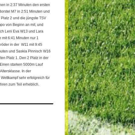
en in 2:37 Minuten den ersten
orstel M7 in 2:51 Minuten und
 Platz 2 und die jüngste TSV
mpo von Beginn an mit, und
sich Leni Eva W13 und Lara
 mit 6:41 Minuten nur 1
hröder in der W11 mit 9:45
nuten und Saskia Pinnisch W16
en Platz 1. Den 2 Platz in der
. Einen starken 5000m Lauf
Altersklasse. In der
Wettkampf sehr erfolgreich für
hren zum Teil erheblich.