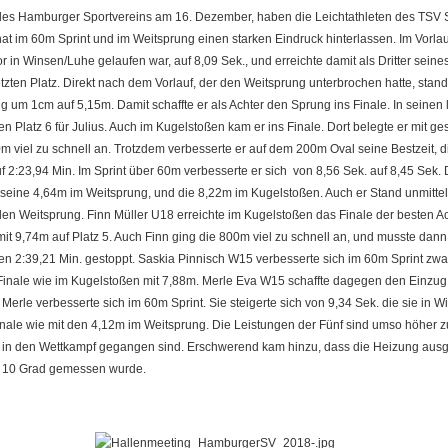
 des Hamburger Sportvereins am 16. Dezember, haben die Leichtathleten des TSV 
 im 60m Sprint und im Weitsprung einen starken Eindruck hinterlassen. Im Vorlau
 in Winsen/Luhe gelaufen war, auf 8,09 Sek., und erreichte damit als Dritter seine
etzten Platz. Direkt nach dem Vorlauf, der den Weitsprung unterbrochen hatte, stan
ung um 1cm auf 5,15m. Damit schaffte er als Achter den Sprung ins Finale. In seinen
en Platz 6 für Julius. Auch im Kugelstoßen kam er ins Finale. Dort belegte er mit
m viel zu schnell an. Trotzdem verbesserte er auf dem 200m Oval seine Bestzeit, d
f 2:23,94 Min. Im Sprint über 60m verbesserte er sich von 8,56 Sek. auf 8,45 Sek.
 seine 4,64m im Weitsprung, und die 8,22m im Kugelstoßen. Auch er Stand unmitte
en Weitsprung. Finn Müller U18 erreichte im Kugelstoßen das Finale der besten Ach
it 9,74m auf Platz 5. Auch Finn ging die 800m viel zu schnell an, und musste d
en 2:39,21 Min. gestoppt. Saskia Pinnisch W15 verbesserte sich im 60m Sprint zwa
Finale wie im Kugelstoßen mit 7,88m. Merle Eva W15 schaffte dagegen den Einzug
Merle verbesserte sich im 60m Sprint. Sie steigerte sich von 9,34 Sek. die sie in W
nale wie mit den 4,12m im Weitsprung. Die Leistungen der Fünf sind umso höher z
in den Wettkampf gegangen sind. Erschwerend kam hinzu, dass die Heizung ausgef
n 10 Grad gemessen wurde.