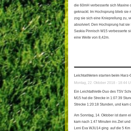
die 60mH verbesserte sich Maxine d
geknackt. Im Hochsprung blieb sie 
zog sie sich eine Knieprellung zu, 
absolviert. Den Hochsprung hat sie 
Saskia Pinnisch W15 verbesserte si
eine Weite von 8,42m.
Leichtathleten starten beim Harz
Montag, 22. Oktober 2018 - 18:44 U
Ein Leichtathletik-Duo des TSV Sch
M15 hat die Strecke in 1:07:39 Stund
Strecke 1:20:18 Stunden, und kam d
Am Sonntag, 14. Oktober ist dann ei
kam nach 1:47 Minuten ins Ziel und 
Leni Eva WJU14 ging auf die 5 Km S