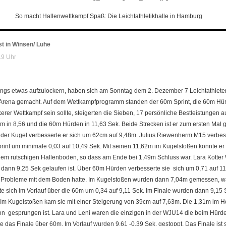
So macht Hallenwettkampf Spaß: Die Leichtathletikhalle in Hamburg
st in Winsen/ Luhe
19 Uhr
inings etwas aufzulockern, haben sich am Sonntag dem 2. Dezember 7 Leichtathle
Arena gemacht. Auf dem Wettkampfprogramm standen der 60m Sprint, die 60m Hü
rer Wettkampf sein sollte, steigerten die Sieben, 17 persönliche Bestleistungen au
0m in 8,56 und die 60m Hürden in 11,63 Sek. Beide Strecken ist er zum ersten Mal
 der Kugel verbesserte er sich um 62cm auf 9,48m. Julius Riewenherm M15 verbes
rint um minimale 0,03 auf 10,49 Sek. Mit seinen 11,62m im Kugelstoßen konnte er z
em rutschigen Hallenboden, so dass am Ende bei 1,49m Schluss war. Lara Kotter W
e dann 9,25 Sek gelaufen ist. Über 60m Hürden verbesserte sie sich um 0,71 auf 1
e Probleme mit dem Boden hatte. Im Kugelstoßen wurden dann 7,04m gemessen, w
e sich im Vorlauf über die 60m um 0,34 auf 9,11 Sek. Im Finale wurden dann 9,15
ck. Im Kugelstoßen kam sie mit einer Steigerung von 39cm auf 7,63m. Die 1,31m im
n gesprungen ist. Lara und Leni waren die einzigen in der WJU14 die beim Hürde
 das Finale über 60m. Im Vorlauf wurden 9,61 -0,39 Sek. gestoppt. Das Finale ist s