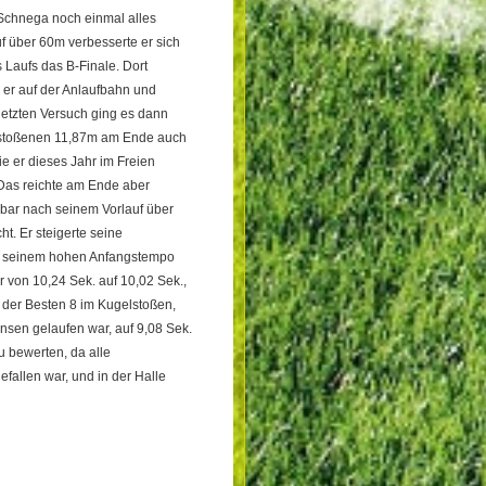
Schnega noch einmal alles
f über 60m verbesserte er sich
s Laufs das B-Finale. Dort
d er auf der Anlaufbahn und
 letzten Versuch ging es dann
 gestoßenen 11,87m am Ende auch
ie er dieses Jahr im Freien
 Das reichte am Ende aber
lbar nach seinem Vorlauf über
t. Er steigerte seine
ann seinem hohen Anfangstempo
r von 10,24 Sek. auf 10,02 Sek.,
 der Besten 8 im Kugelstoßen,
insen gelaufen war, auf 9,08 Sek.
u bewerten, da alle
allen war, und in der Halle