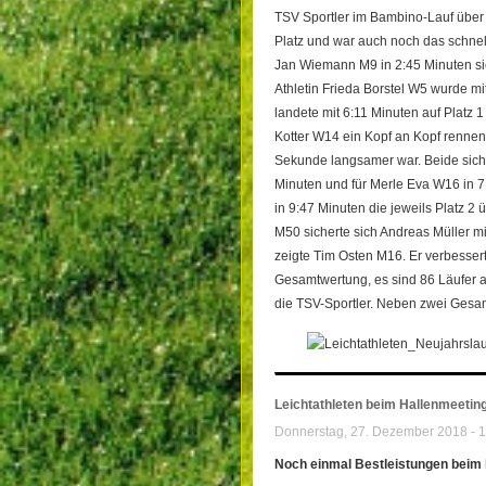
TSV Sportler im Bambino-Lauf über
Platz und war auch noch das schnel
Jan Wiemann M9 in 2:45 Minuten sich
Athletin Frieda Borstel W5 wurde m
landete mit 6:11 Minuten auf Platz
Kotter W14 ein Kopf an Kopf rennen
Sekunde langsamer war. Beide sicher
Minuten und für Merle Eva W16 in 
in 9:47 Minuten die jeweils Platz 2
M50 sicherte sich Andreas Müller m
zeigte Tim Osten M16. Er verbesserte
Gesamtwertung, es sind 86 Läufer an
die TSV-Sportler. Neben zwei Gesamt
Leichtathleten beim Hallenmeetin
Donnerstag, 27. Dezember 2018 - 1
Noch einmal Bestleistungen beim 