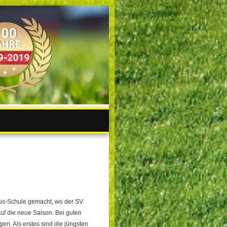
us-Schule gemacht, wo der SV
 auf die neue Saison. Bei guten
n. Als erstes sind die jüngsten