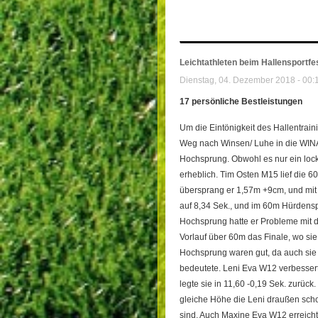
Leichtathleten beim Hallensportfe
Dienstag, 04. Dezember 2018 - 00:
17 persönliche Bestleistungen
Um die Eintönigkeit des Hallentra
Weg nach Winsen/ Luhe in die WIN
Hochsprung. Obwohl es nur ein locke
erheblich. Tim Osten M15 lief die 6
übersprang er 1,57m +9cm, und mit
auf 8,34 Sek., und im 60m Hürdensp
Hochsprung hatte er Probleme mit d
Vorlauf über 60m das Finale, wo si
Hochsprung waren gut, da auch si
bedeutete. Leni Eva W12 verbessert
legte sie in 11,60 -0,19 Sek. zurü
gleiche Höhe die Leni draußen scho
sind. Auch Maxine Eva W12 erreichte