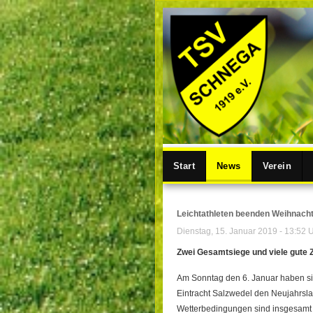
Start
News
Verein
Leichtathleten beenden Weihnacht
Dienstag, 15. Januar 2019 - 13:52 
Zwei Gesamtsiege und viele gute 
Am Sonntag den 6. Januar haben s
Eintracht Salzwedel den Neujahrslauf
Wetterbedingungen sind insgesamt 