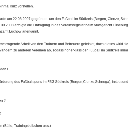
nmal kurz vorstellen.
urde am 22.08.2007 gegründet, um den Fußball im Südkreis (Bergen, Clenze, Schne
1.09.2008 erfolgte die Eintragung in das Vereinsregister beim Amtsgericht Lünebur
anzamt Lüchow anerkannt.
orragende Arbeit von den Trainern und Betreuern geleistet, doch dieses wirkt sich
wandern zu anderen Vereinen ab, sodass höherklassiger Fußball im Südkreis imme
rden !
Förderung des Fußballsports im FSG Südkreis (Bergen,Clenze,Schnega), insbesond
en ?
g
 (Bälle, Trainingsleibchen usw.)