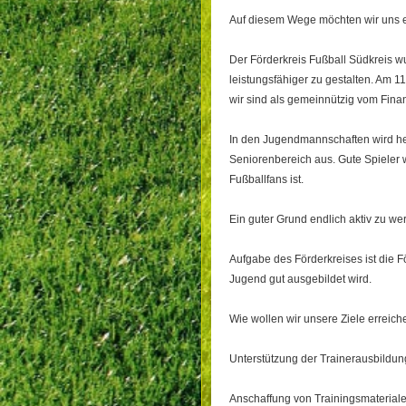
Auf diesem Wege möchten wir uns ei
Der Förderkreis Fußball Südkreis w
leistungsfähiger zu gestalten. Am 1
wir sind als gemeinnützig vom Fin
In den Jugendmannschaften wird herv
Seniorenbereich aus. Gute Spieler 
Fußballfans ist.
Ein guter Grund endlich aktiv zu we
Aufgabe des Förderkreises ist die 
Jugend gut ausgebildet wird.
Wie wollen wir unsere Ziele erreich
Unterstützung der Trainerausbildun
Anschaffung von Trainingsmaterialen