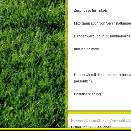
Zuschüsse für Trikots
Mitorganisation von Veranstaltunge
Bandenwerbung in Zusammenarbei
und vieles mehr
Haben wir mit dieser kurzen Informa
persönlich).
Beitrittserklärung
Powered by
cms2day
-
Copyright 20
Bisher 255583 Besucher