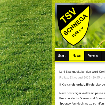
Start
News
Verein
Leni Eva knackt bei den Wurf-Krei
Freitag, 23. August 2019 - 20:45 Uh
8 Kreismeistertitel, 2Kreisrekord
Nach 6-wöchiger Wettkampfpause si
Kreismeister im Diskus- und Speerw
Speerwerfern doch arg zu schaffen m