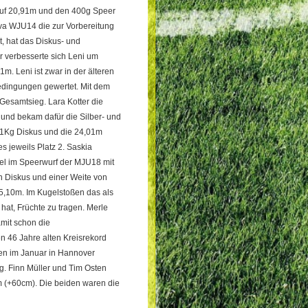
 auf 20,91m und den 400g Speer
Eva WJU14 die zur Vorbereitung
, hat das Diskus- und
r verbesserte sich Leni um
. Leni ist zwar in der älteren
Bedingungen gewertet. Mit dem
Gesamtsieg. Lara Kotter die
 und bekam dafür die Silber- und
m 1Kg Diskus und die 24,01m
 jeweils Platz 2. Saskia
tel im Speerwurf der MJU18 mit
 Diskus und einer Weite von
5,10m. Im Kugelstoßen das als
at, Früchte zu tragen. Merle
mit schon die
n 46 Jahre alten Kreisrekord
ten im Januar in Hannover
g. Finn Müller und Tim Osten
m (+60cm). Die beiden waren die