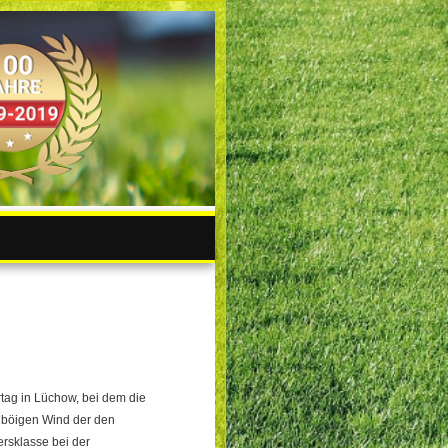
ag in Lüchow, bei dem die
m böigen Wind der den
ersklasse bei der