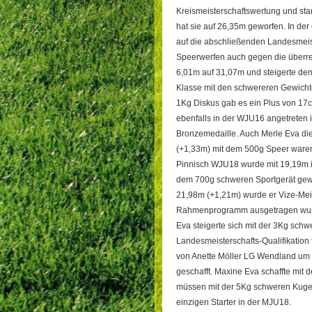
Kreismeisterschaftswertung und sta
hat sie auf 26,35m geworfen. In de
auf die abschließenden Landesmeist
Speerwerfen auch gegen die überreg
6,01m auf 31,07m und steigerte den
Klasse mit den schwereren Gewichte
1Kg Diskus gab es ein Plus von 17c
ebenfalls in der WJU16 angetreten 
Bronzemedaille. Auch Merle Eva die
(+1,33m) mit dem 500g Speer waren 
Pinnisch WJU18 wurde mit 19,19m im
dem 700g schweren Sportgerät gewa
21,98m (+1,21m) wurde er Vize-Meis
Rahmenprogramm ausgetragen wurde, 
Eva steigerte sich mit der 3Kg sch
Landesmeisterschafts-Qualifikation
von Anette Möller LG Wendland um 1
geschafft. Maxine Eva schaffte mit 
müssen mit der 5Kg schweren Kugel
einzigen Starter in der MJU18.