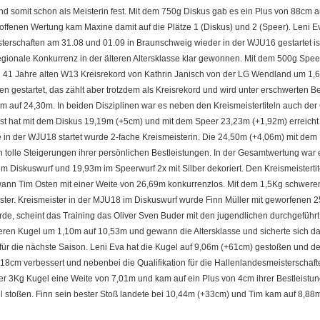
nd somit schon als Meisterin fest. Mit dem 750g Diskus gab es ein Plus von 88cm
r offenen Wertung kam Maxine damit auf die Plätze 1 (Diskus) und 2 (Speer). Leni 
erschaften am 31.08 und 01.09 in Braunschweig wieder in der WJU16 gestartet ist
ionale Konkurrenz in der älteren Altersklasse klar gewonnen. Mit dem 500g Spee
 41 Jahre alten W13 Kreisrekord von Kathrin Janisch von der LG Wendland um 1,61m
n gestartet, das zählt aber trotzdem als Kreisrekord und wird unter erschwerten 
m auf 24,30m. In beiden Disziplinen war es neben den Kreismeistertiteln auch der 
ist hat mit dem Diskus 19,19m (+5cm) und mit dem Speer 23,23m (+1,92m) erreicht
 in der WJU18 startet wurde 2-fache Kreismeisterin. Die 24,50m (+4,06m) mit de
tolle Steigerungen ihrer persönlichen Bestleistungen. In der Gesamtwertung war es
 Diskuswurf und 19,93m im Speerwurf 2x mit Silber dekoriert. Den Kreismeisterti
nn Tim Osten mit einer Weite von 26,69m konkurrenzlos. Mit dem 1,5Kg schweren
ter. Kreismeister in der MJU18 im Diskuswurf wurde Finn Müller mit geworfenen 2
scheint das Training das Oliver Sven Buder mit den jugendlichen durchgeführt h
weren Kugel um 1,10m auf 10,53m und gewann die Altersklasse und sicherte sich da
 für die nächste Saison. Leni Eva hat die Kugel auf 9,06m (+61cm) gestoßen und de
8cm verbessert und nebenbei die Qualifikation für die Hallenlandesmeisterschaf
der 3Kg Kugel eine Weite von 7,01m und kam auf ein Plus von 4cm ihrer Bestleistun
 stoßen. Finn sein bester Stoß landete bei 10,44m (+33cm) und Tim kam auf 8,88